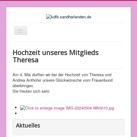
Navigation
an/aus
Startseite
Hochzeit unseres Mitglieds
Über uns
Theresa
Vorstandschaft und Kontakt
Am 4. Mai durften wir bei der Hochzeit von Theresa und
Jahresprogramm
Andrea Anthofer unsere Glückwünsche vom Frauenbund
überbringen.
Bilder und Berichte
Sie freuten sich sehr.
Rezepte
Impressum
Aktuelles