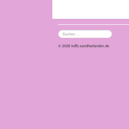
Suchen
...
© 2026 kdfb.sandharlanden.de