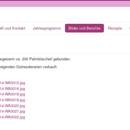
aft und Kontakt
Jahresprogramm
Bilder und Berichte
Rezepte
insgesamt ca. 200 Palmbüscherl gebunden.
folgenden Gottesdiensten verkauft.